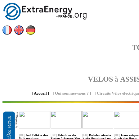
T
VELOS
à
ASSI
[
Accueil
]
[
Qui sommes-nous ?
] [
Circuits Vélos électriqu
[DE]
Auf E-Bikes den
[DE]
Urlaub in der
[FR]
Balades viticoles
[DE]
Ganz entspa
Vulkanradweg
Region Achensee: Mut
à vélo électrique dans
durch den Hegau