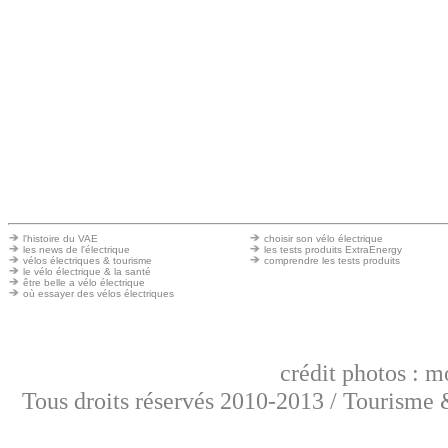
l'histoire du VAE
choisir son vélo électrique
les news de l'électrique
les tests produits ExtraEnergy
vélos électriques & tourisme
comprendre les tests produits
le vélo électrique & la santé
être belle a vélo électrique
où essayer des vélos électriques
crédit photos : m
Tous droits réservés 2010-2013 / Tourisme &